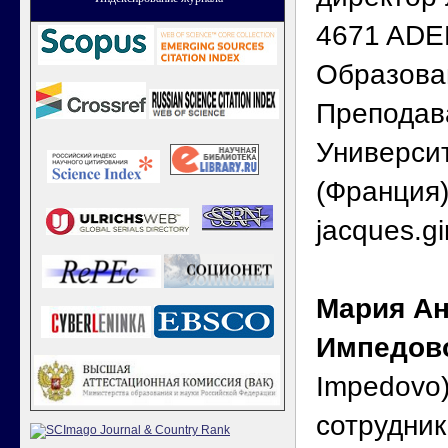
4671 ADE
Образова
Преподав
Универси
(Франция).
jacques.g
Мария Ан
Импедов
Impedovo
сотрудни