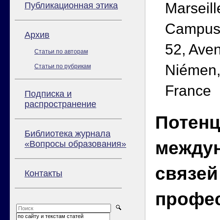
Marseill
Публикационная этика
Campus 
Архив
52, Ave
Статьи по авторам
Niémen,
Статьи по рубрикам
France
Подписка и
распространение
Потен
Библиотека журнала
между
«Вопросы образования»
связей
Контакты
профе
по сайту и текстам статей