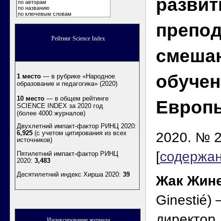
развит
по авторам
по названию
по ключевым словам
препод
Рейтинг Science Index
смеша
обучен
1 место
— в рубрике «Народное
образование и педагогика» (2020)
10 место
— в общем рейтинге
Европы
SCIENCE INDEX за 2020 год
(более 4000 журналов)
Двухлетний импакт-фактор РИНЦ 2020:
6,925
(с учетом цитирования из всех
2020. № 2
источников)
[
содержа
Пятилетний импакт-фактор РИНЦ
2020:
3,483
Десятилетний индекс Хирша 2020
:
39
Жак Жин
Ginestié)
директор
Индексирование журнала