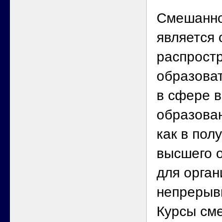
Смешанно
является 
распрост
образова
в сфере 
образова
как в пол
высшего о
для орган
непрерыв
Курсы см