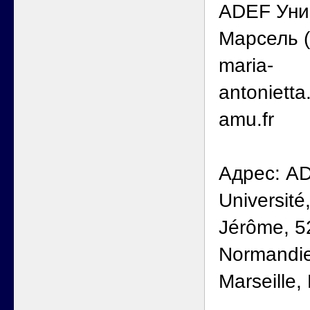
ADEF Уни
Марсель (
maria-
antoniett
amu.fr
Адрес: ADE
Universit
Jérôme, 5
Normandie
Marseille,