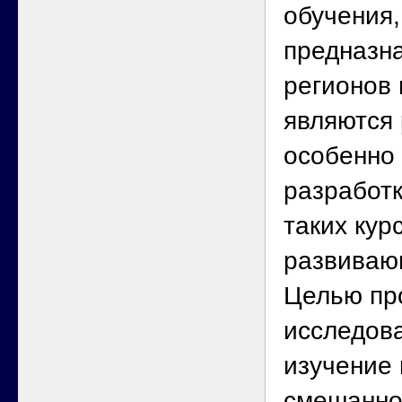
обучения,
предназн
регионов 
являются 
особенно
разработ
таких кур
развиваю
Целью пр
исследов
изучение 
смешанно