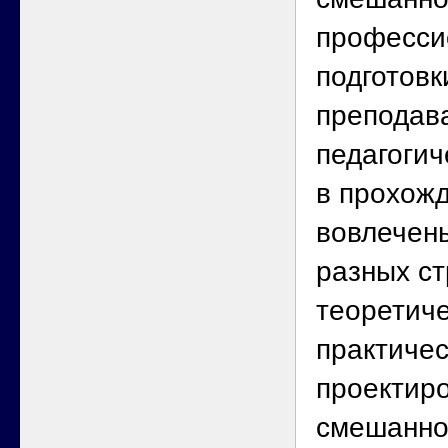
професси
подготовк
преподав
педагогич
в прохожд
вовлечены
разных с
теоретиче
практиче
проектир
смешанно