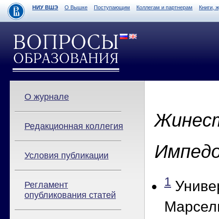
НИУ ВШЭ
О Вышке
Поступающим
Коллегам и партнерам
Книги, 
О журнале
Жинес
Редакционная коллегия
Импедо
Условия публикации
1
Универ
Регламент
опубликования статей
Марсель